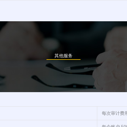
其他服务
每次审计费用从
每个账户 50