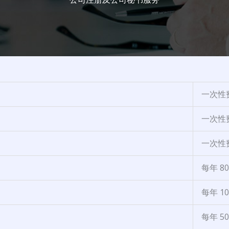
一次性费
一次性费
一次性费
每年 8
每年 10
每年 5