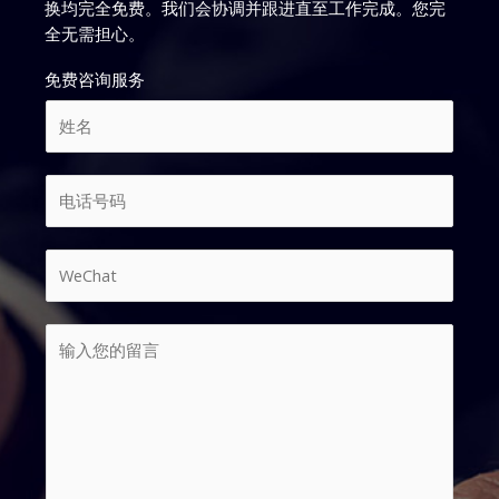
换均完全免费。我们会协调并跟进直至工作完成。您完
全无需担心。
免费咨询服务
姓
名
*
输
数
入
字
您
*
的
W
留
e
言
C
*
输
h
*
入
a
您
t
的
*
留
言
*