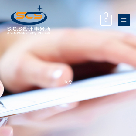
跳
至
内
0
容
服务